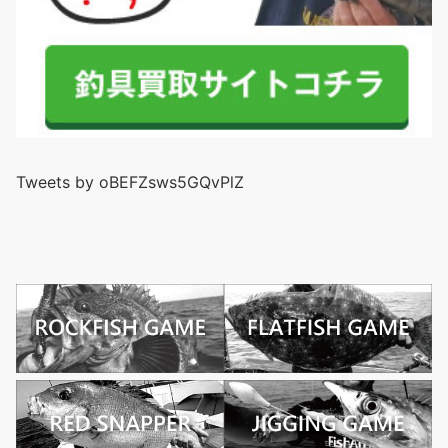
Tweets by oBEFZsws5GQvPlZ