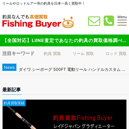
リールやロッドルアー等の釣具を日本一高く買取中！
Menu
【全国対応】LIINE査定であなたの釣具の買取価格調べてみませんか？
注目キーワード
釣具 買取
リール 買取
ロッド 買取
News
ダイワ シーボーグ 500FT 電動リール ハンドルカスタム 船用 買取実績
ダイワ KTF PXスーパーフィネス カスタム ベイトリール買取実績
最新記事
アブガルシア オーシャンフィールド タイラバ OFTC-69LS-80ロッド 買取実績
釣具買取実績
ダイワ HRF KIJIHATA 711HB ロックフィッシュ ベイトリールロッド買取実績
DAIWA レオブリッツ 買取情報｜全国買取対応フィッシングバイヤー