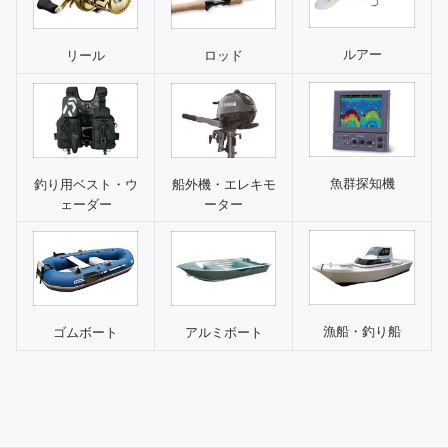
ルアー
リール
ロッド
魚群探知機
釣り用ベスト・ウ
船外機・エレキモ
ェーダー
ーター
漁船・釣り船
ゴムボート
アルミボート