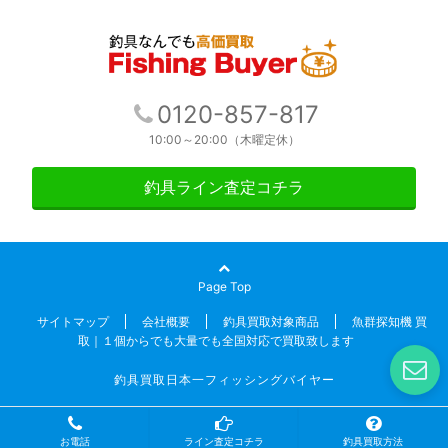
0120-857-817
10:00～20:00（木曜定休）
釣具ライン査定コチラ
Page Top
サイトマップ
会社概要
釣具買取対象商品
魚群探知機 買
取｜１個からでも大量でも全国対応で買取致します
釣具買取日本一フィッシングバイヤー
お電話
ライン査定コチラ
釣具買取方法