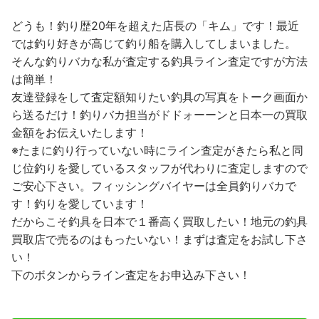
どうも！釣り歴20年を超えた店長の「キム」です！最近
では釣り好きが高じて釣り船を購入してしまいました。
そんな釣りバカな私が査定する釣具ライン査定ですが方法
は簡単！
友達登録をして査定額知りたい釣具の写真をトーク画面か
ら送るだけ！釣りバカ担当がドドォーーンと日本一の買取
金額をお伝えいたします！
※たまに釣り行っていない時にライン査定がきたら私と同
じ位釣りを愛しているスタッフが代わりに査定しますので
ご安心下さい。フィッシングバイヤーは全員釣りバカで
す！釣りを愛しています！
だからこそ釣具を日本で１番高く買取したい！地元の釣具
買取店で売るのはもったいない！まずは査定をお試し下さ
い！
下のボタンからライン査定をお申込み下さい！