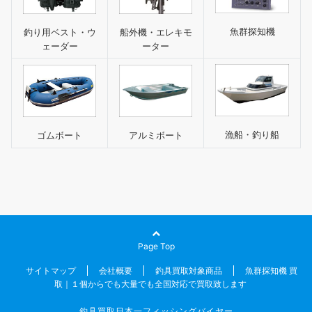
魚群探知機
釣り用ベスト・ウ
船外機・エレキモ
ェーダー
ーター
漁船・釣り船
ゴムボート
アルミボート
Page Top
サイトマップ
会社概要
釣具買取対象商品
魚群探知機 買
取｜１個からでも大量でも全国対応で買取致します
釣具買取日本一フィッシングバイヤー