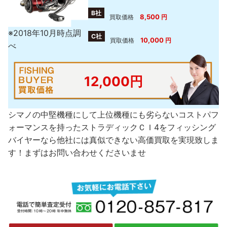
B社
8,500
買取価格
円
※2018年10月時点調
C社
10,000
買取価格
円
べ
12,000円
シマノの中堅機種にして上位機種にも劣らないコストパフ
ォーマンスを持ったストラディックＣＩ4をフィッシング
バイヤーなら他社には真似できない高価買取を実現致しま
す！まずはお問い合わせくださいませ