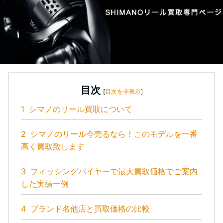
目次
[
目次を非表示
]
1
シマノのリール買取について
2
シマノのリール今売るなら！このモデルを一番
高く買取致します
3
フィッシングバイヤーで最大買取価格でご案内
した実績一例
4
ブランド名他店と買取価格の比較