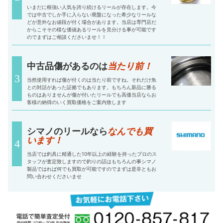
いまだに根強い人気を誇り続けるリールが存在します。今
では中古でしか手に入らない廃盤になった希少なリールな
どが意外なお値段が付く場合があります。当店は専門店だ
からこそその様な価値あるリールを見分ける事が可能です
のでまずはご相談くださいませ！！
中古品傷があるのは
当たり前！
当然使用すれば傷が付くのは当たり前ですね。それだけ魚
との対話があった証拠でもあります。もちろん新品に勝る
ものはありませんが傷が付いたリールでも高価当店ならお
客様の納得のいく買取価格をご案内致します
シマノのリールなら
なんでも買
います！
当店では釣具に精通した10年以上の経験を持ったプロのス
タッフが査定致しますので釣りの話はもちろんの事シマノ
製品ではれば何でも買取が可能ですのでまずは是非ともお
問い合わせくださいませ