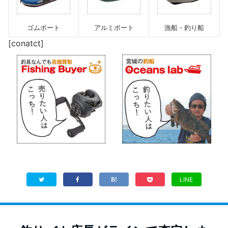
漁船・釣り船
ゴムボート
アルミボート
[conatct]
LINE