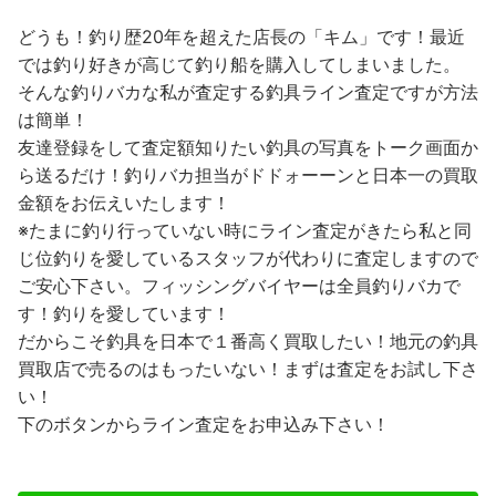
どうも！釣り歴20年を超えた店長の「キム」です！最近
では釣り好きが高じて釣り船を購入してしまいました。
そんな釣りバカな私が査定する釣具ライン査定ですが方法
は簡単！
友達登録をして査定額知りたい釣具の写真をトーク画面か
ら送るだけ！釣りバカ担当がドドォーーンと日本一の買取
金額をお伝えいたします！
※たまに釣り行っていない時にライン査定がきたら私と同
じ位釣りを愛しているスタッフが代わりに査定しますので
ご安心下さい。フィッシングバイヤーは全員釣りバカで
す！釣りを愛しています！
だからこそ釣具を日本で１番高く買取したい！地元の釣具
買取店で売るのはもったいない！まずは査定をお試し下さ
い！
下のボタンからライン査定をお申込み下さい！