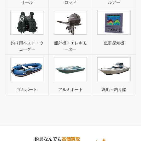
ルアー
リール
ロッド
魚群探知機
釣り用ベスト・ウ
船外機・エレキモ
ェーダー
ーター
漁船・釣り船
ゴムボート
アルミボート