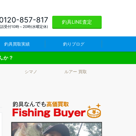
0120-857-817
釣具LINE査定
話受付10時～20時(水曜定休)
釣具買取実績
釣りブログ
んか？
ワ
シマノ
ルアー 買取