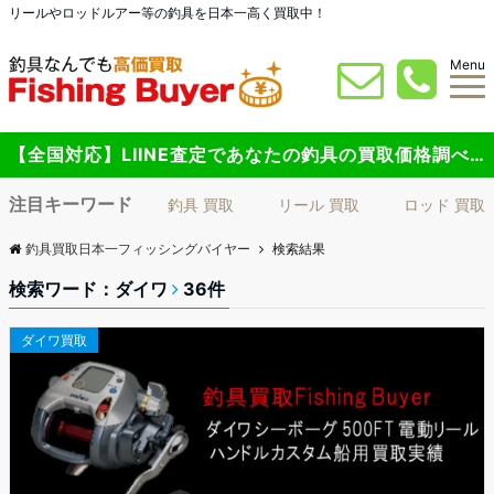
リールやロッドルアー等の釣具を日本一高く買取中！
Menu
【全国対応】LIINE査定であなたの釣具の買取価格調べてみませんか？
注目キーワード
釣具 買取
リール 買取
ロッド 買取
釣具買取日本一フィッシングバイヤー
検索結果
検索ワード：ダイワ
36件
ダイワ買取