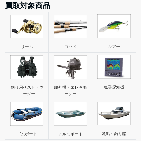
買取対象商品
ルアー
リール
ロッド
魚群探知機
釣り用ベスト・ウ
船外機・エレキモ
ェーダー
ーター
漁船・釣り船
ゴムボート
アルミボート