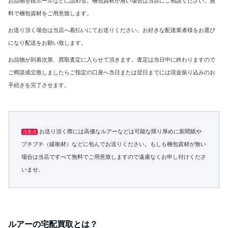
お品物を段ボールなどに詰める。梱包資材が無い場合は当店にご相談ください。無
料で梱包資材をご用意致します。
お送り頂く場合は当店へ着払いにてお送りください。お好きな配達業者様をお選び
になり配送をお願い致します。
お品物が到着次第、買取査定に入らせて頂きます。査定は当日中に終わりますので
ご商談成立致しましたらご指定の口座へ当日または翌日までには現金振り込みのお
手続きを完了させます。
お送り頂く際には高価なルアーなどは可能な限り厚めに新聞紙や
注意点
プチプチ（
緩衝材）などに包んでお送りください。
もしも梱包資材が無い
場合は当店ですべて無料でご用意致しますので遠慮なくお申し付けくださ
いませ。
ルアーの宅配買取とは？