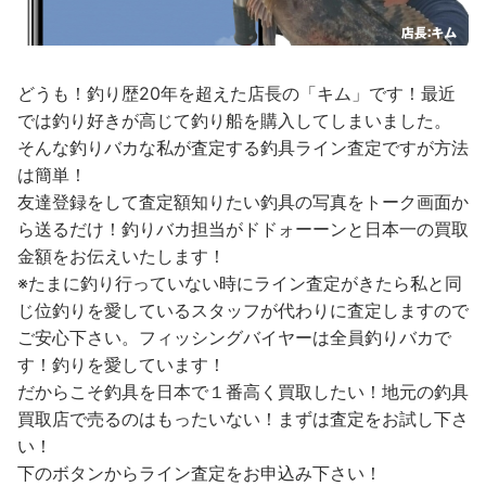
どうも！釣り歴20年を超えた店長の「キム」です！最近
では釣り好きが高じて釣り船を購入してしまいました。
そんな釣りバカな私が査定する釣具ライン査定ですが方法
は簡単！
友達登録をして査定額知りたい釣具の写真をトーク画面か
ら送るだけ！釣りバカ担当がドドォーーンと日本一の買取
金額をお伝えいたします！
※たまに釣り行っていない時にライン査定がきたら私と同
じ位釣りを愛しているスタッフが代わりに査定しますので
ご安心下さい。フィッシングバイヤーは全員釣りバカで
す！釣りを愛しています！
だからこそ釣具を日本で１番高く買取したい！地元の釣具
買取店で売るのはもったいない！まずは査定をお試し下さ
い！
下のボタンからライン査定をお申込み下さい！