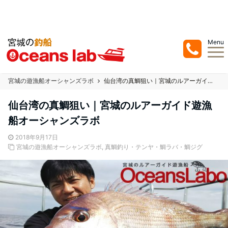
宮城県の塩釜、七ヶ浜での釣り船/遊漁船はオーシャンズラボ ！真鯛を中心にジ
ギングまでお任せ下さい！
Menu
宮城の遊漁船オーシャンズラボ
仙台湾の真鯛狙い｜宮城のルアーガイド遊漁船オーシャンズラボ
仙台湾の真鯛狙い｜宮城のルアーガイド遊漁
船オーシャンズラボ
2018年9月17日
宮城の遊漁船オーシャンズラボ
,
真鯛釣り・テンヤ・鯛ラバ・鯛ジグ