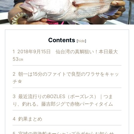
Contents
[
hide
]
1
2018年9月15日 仙台湾の真鯛狙い！本日最大
53㎝
2
朝一は15分のファイトで良型のワラサをキャッ
チ☆
3
最近流行りのBOZLES（ボーズレス）｜つま
り、釣れる。藤吉郎ジグで赤物パーティタイム
4
釣果まとめ
5
宮城の遊漁船オーシャンズラボからお知らせ