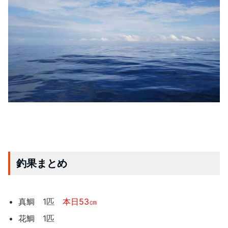
釣果まとめ
真鯛 1匹
本日53㎝
花鯛 1匹