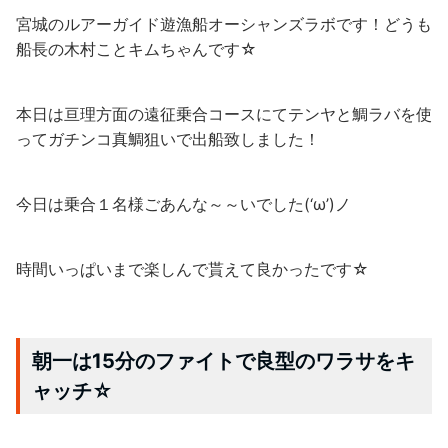
宮城のルアーガイド遊漁船オーシャンズラボです！どうも
船長の木村ことキムちゃんです☆
本日は亘理方面の遠征乗合コースにてテンヤと鯛ラバを使
ってガチンコ真鯛狙いで出船致しました！
今日は乗合１名様ごあんな～～いでした(‘ω’)ノ
時間いっぱいまで楽しんで貰えて良かったです☆
朝一は15分のファイトで良型のワラサをキ
ャッチ☆