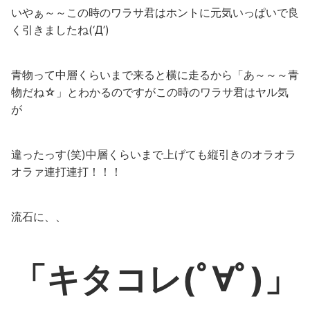
いやぁ～～この時のワラサ君はホントに元気いっぱいで良
く引きましたね(‘Д’)
青物って中層くらいまで来ると横に走るから「あ～～～青
物だね☆」とわかるのですがこの時のワラサ君はヤル気
が
違ったっす(笑)中層くらいまで上げても縦引きのオラオラ
オラァ連打連打！！！
流石に、、
「キタコレ
(ﾟ∀ﾟ)
」