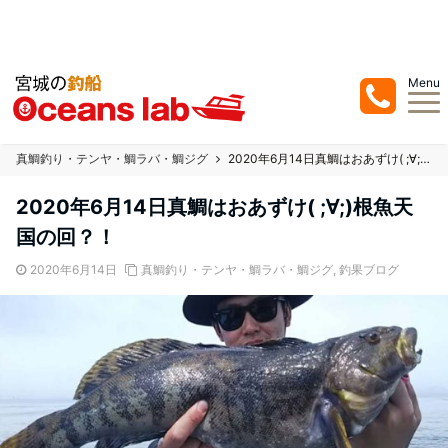
宮城県の塩釜、七ヶ浜での釣り船/遊漁船はオーシャンズラボ ！真鯛を中心にジ
ギングまでお任せ下さい！
Menu
真鯛釣り・テンヤ・鯛ラバ・鯛ジグ
2020年6月14日真鯛はおあずけ( ;∀;)根魚天国の回？！
2020年6月14日真鯛はおあずけ( ;∀;)根魚天
国の回？！
2020年6月14日
真鯛釣り・テンヤ・鯛ラバ・鯛ジグ
,
釣果ブログ