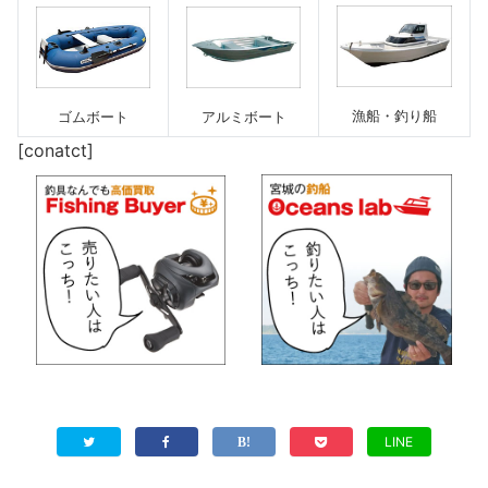
漁船・釣り船
ゴムボート
アルミボート
[conatct]
LINE