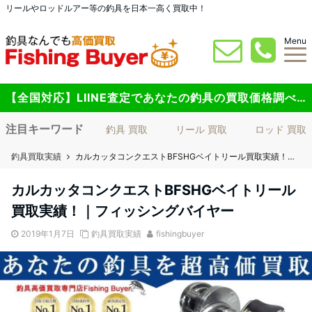
リールやロッドルアー等の釣具を日本一高く買取中！
Menu
【全国対応】LIINE査定であなたの釣具の買取価格調べてみませんか？
注目キーワード
釣具 買取
リール 買取
ロッド 買取
釣具買取実績
カルカッタコンクエストBFSHGベイトリール買取実績！｜フィッシングバイヤー
カルカッタコンクエストBFSHGベイトリール
買取実績！｜フィッシングバイヤー
2019年1月7日
釣具買取実績
fishingbuyer