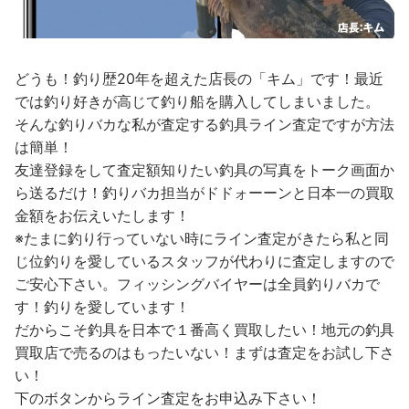
どうも！釣り歴20年を超えた店長の「キム」です！最近
では釣り好きが高じて釣り船を購入してしまいました。
そんな釣りバカな私が査定する釣具ライン査定ですが方法
は簡単！
友達登録をして査定額知りたい釣具の写真をトーク画面か
ら送るだけ！釣りバカ担当がドドォーーンと日本一の買取
金額をお伝えいたします！
※たまに釣り行っていない時にライン査定がきたら私と同
じ位釣りを愛しているスタッフが代わりに査定しますので
ご安心下さい。フィッシングバイヤーは全員釣りバカで
す！釣りを愛しています！
だからこそ釣具を日本で１番高く買取したい！地元の釣具
買取店で売るのはもったいない！まずは査定をお試し下さ
い！
下のボタンからライン査定をお申込み下さい！