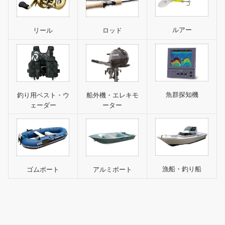
ルアー
リール
ロッド
魚群探知機
釣り用ベスト・ウ
船外機・エレキモ
ェーダー
ーター
漁船・釣り船
ゴムボート
アルミボート