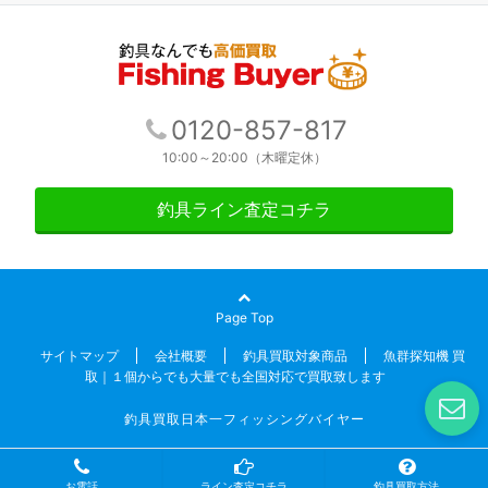
0120-857-817
10:00～20:00（木曜定休）
釣具ライン査定コチラ
Page Top
サイトマップ
会社概要
釣具買取対象商品
魚群探知機 買
取｜１個からでも大量でも全国対応で買取致します
釣具買取日本一フィッシングバイヤー
お電話
ライン査定コチラ
釣具買取方法